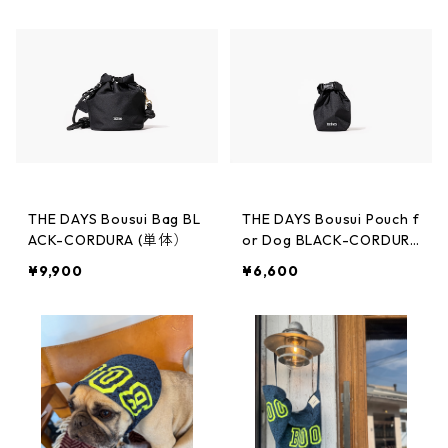
THE DAYS Bousui Bag BL
THE DAYS Bousui Pouch f
ACK-CORDURA (単体）
or Dog BLACK-CORDURA
(POOP POUCH)
¥9,900
¥6,600