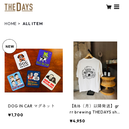
HOME
ALL ITEM
DOG IN CAR マグネット
【8/6（月）以降発送】gr
rr brewing THEDAYS shir
¥1,700
t unisex
¥4,950