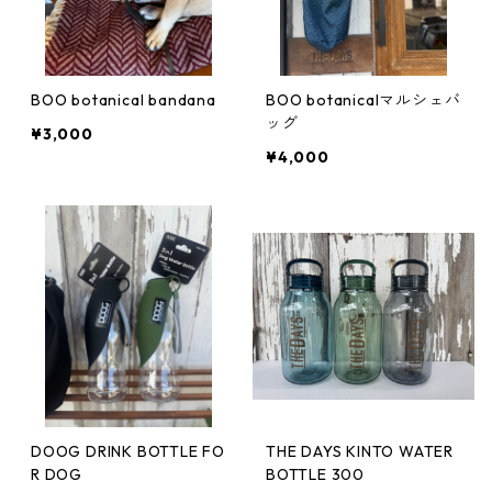
BOO botanical bandana
BOO botanicalマルシェバ
ッグ
¥3,000
¥4,000
DOOG DRINK BOTTLE FO
THE DAYS KINTO WATER
R DOG
BOTTLE 300