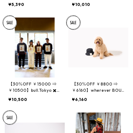
DAYS ボックスワイドシル
E DAYS ボックスワイドシ
¥5,390
¥10,010
エットTシャツ
ルエットフーディ
【30％OFF ￥15000 ⇒
【30％OFF ￥8800 ⇒
￥10500】bull.Tokyo ✖️T
￥6160】wherever BOUS
HE DAYS コラボ スマイ
UI Buckethat- CORDURA
¥10,500
¥6,160
ルデリバリーサービス