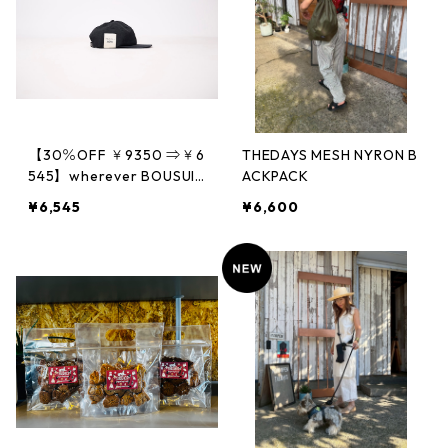
【30％OFF ￥9350 ⇒￥6
THEDAYS MESH NYRON B
545】wherever BOUSUI
ACKPACK
Cap- CORDURA
¥6,545
¥6,600