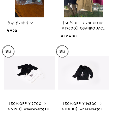
うなぎのおやつ
【30％OFF ￥28000 ⇒
￥19600】OSANPO JACK
¥990
ET
¥19,600
【30％OFF ￥7700 ⇒
【30％OFF ￥14300 ⇒
￥5390】wherever✖️THE
￥10010】wherever✖️TH