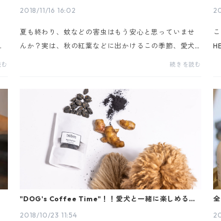
マスプレー！
タ
2018/11/16 16:02
20
。
夏も終わり、蚊などの害虫はもう安心と思っていませ
こ
以
んか？実は、秋の紅葉などに出かけるこの季節、愛犬
H
合
に大敵のマダニはまだまだ活発に動いています。芝生
て
読む
続きを読む
か
や草むらなどに潜み、知らぬ間に愛犬に付いてしま
は
い、何...
E 
ブ
"DOG's Coffee Time"！！愛犬と一緒に楽しめるビ
全
ー
ーガンドッグトリーツ
ル
2018/10/23 11:54
20