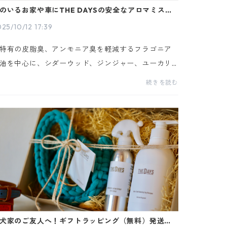
のいるお家や車にTHE DAYSの安全なアロマミスト
25/10/12 17:39
特有の皮脂臭、アンモニア臭を軽減するフラゴニア
油を中心に、シダーウッド、ジンジャー、ユーカリ
油をブレンド。臭いの気になる車内などでご使用い
続きを読む
だけるように、乗り物酔いを防ぐジンジャーアロマ
配...
犬家のご友人へ！ギフトラッピング（無料）発送ス