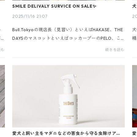
SMILE DELIVALY SURVICE ON SALE✨
犬
を
2025/11/16 21:07
20
か
Bull.Tokyoの現店長（見習い）といえばHAKASE、THE
犬
パ
DAYSのマスコットといえばコッカープーのPELO、こ
精
フ
の2人がタッグを組んでお笑いコンビをはじめました。
精
読む
続きを読む
テ
その名も「Smile Delivery Service」デコボココンビが
た
織り...
を
愛犬と飼い主をマダニなどの害虫から守る虫除けアロ
愛