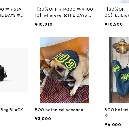
00 ⇒￥539
【30％OFF ￥14300 ⇒￥100
【30％OFF 
E DAYS ボ
10】wherever✖️THE DAYS ボ
00】bull.To
エットTシャ
ックスワイドシルエットフー
コラボ ス
¥10,010
¥10,500
ディ
サービス
 Bag BLACK
BOO botanical bandana
BOO bota
）
グ
¥3,000
¥4,000