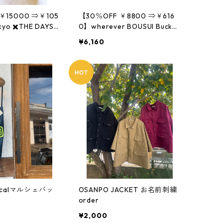
￥15000 ⇒￥105
【30％OFF ￥8800 ⇒￥616
kyo ✖️THE DAYS
0】wherever BOUSUI Bucket
マイルデリバリー
hat- CORDURA
¥6,160
nicalマルシェバッ
OSANPO JACKET お名前刺繍
order
¥2,000