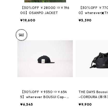
【30％OFF ￥28000 ⇒￥196
【30％OFF ￥77
00】OSANPO JACKET
0】wherever✖️TH
ックスワイドシル
¥19,600
¥5,390
ツ
【30％OFF ￥9350 ⇒￥654
THE DAYS Bousui
5】wherever BOUSUI Cap- C
-CORDURA (単体
ORDURA
¥6,545
¥9,900