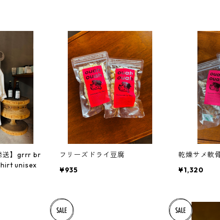
】grrr br
フリーズドライ豆腐
乾燥サメ軟
ewing THEDAYS shirt unisex
¥935
¥1,320