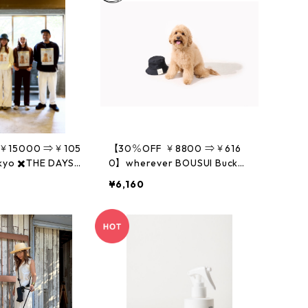
￥15000 ⇒￥105
【30％OFF ￥8800 ⇒￥616
kyo ✖️THE DAYS
0】wherever BOUSUI Bucket
マイルデリバリー
hat- CORDURA
¥6,160