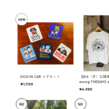
LEASH
APPAREL
COLOR
TOY
DOG IN CAR マグネット
【8/6（月）以降発送
¥1,700
¥4,950