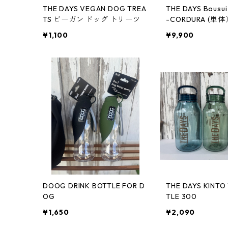
THE DAYS VEGAN DOG TREA
THE DAYS Bousui
TS ビーガン ドッグ トリーツ
-CORDURA (単体
¥1,100
¥9,900
DOOG DRINK BOTTLE FOR D
THE DAYS KINTO WATER BOT
OG
TLE 300
¥1,650
¥2,090