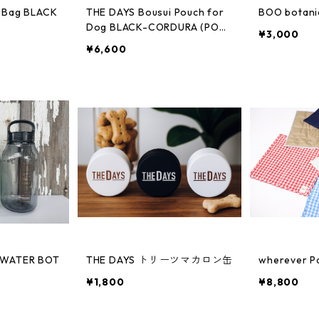
 Bag BLACK
THE DAYS Bousui Pouch for
BOO botani
）
Dog BLACK-CORDURA (POO
¥3,000
P POUCH)
¥6,600
THE DAYS トリーツマカロン缶
wherever P
¥1,800
¥8,800