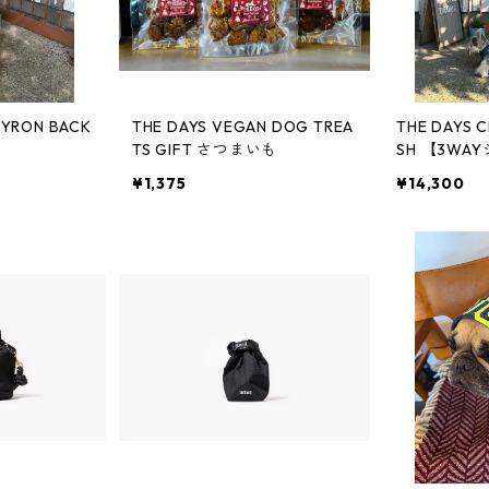
NYRON BACK
THE DAYS VEGAN DOG TREA
THE DAYS C
TS GIFT さつまいも
SH 【3WA
¥1,375
¥14,300