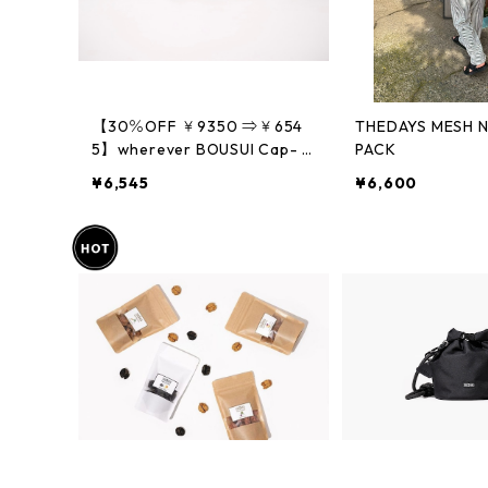
【30％OFF ￥9350 ⇒￥654
THEDAYS MESH 
5】wherever BOUSUI Cap- C
PACK
ORDURA
¥6,545
¥6,600