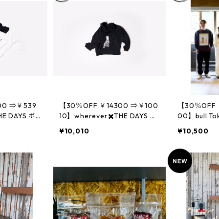
00 ⇒￥539
【30％OFF ￥14300 ⇒￥100
【30％OFF 
E DAYS ボ
10】wherever✖️THE DAYS ボ
00】bull.To
エットTシャ
ックスワイドシルエットフー
コラボ ス
¥10,010
¥10,500
ディ
サービス