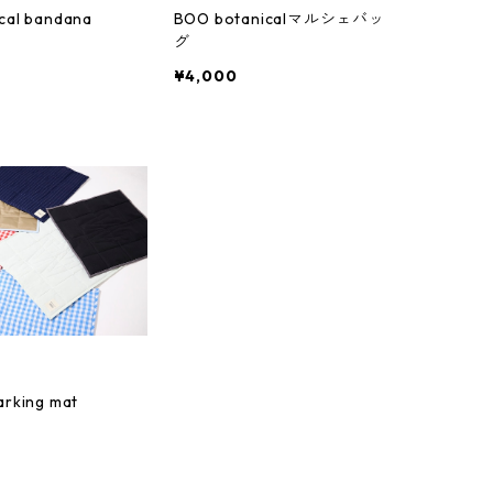
cal bandana
BOO botanicalマルシェバッ
グ
¥4,000
arking mat