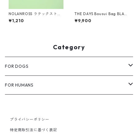
NOLANROSS ラテックストイ
THE DAYS Bousui Bag BLACK
「くまさん」
-CORDURA (単体）
¥1,210
¥9,900
Category
FOR DOGS
TREATS
FOR HUMANS
THE DAYS VEGAN DOG TREATS
FOOD
BARK-BAKE AND ROAST
プライバシーポリシー
coffee
DOG CARE
APPAREL
特定商取引法に基づく表記